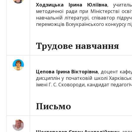
Ходзицька Ірина Юліївна
, учител
методичної ради при Міністерстві осві
навчальній літературі, співавтор підру
переможців Всеукраїнського конкурсу пі
Трудове навчання
Цепова Ірина Вікторівна
, доцент кафе
дисциплін у початковій школі Харківсь
імені Г. С. Сковороди, кандидат педагогі
Письмо