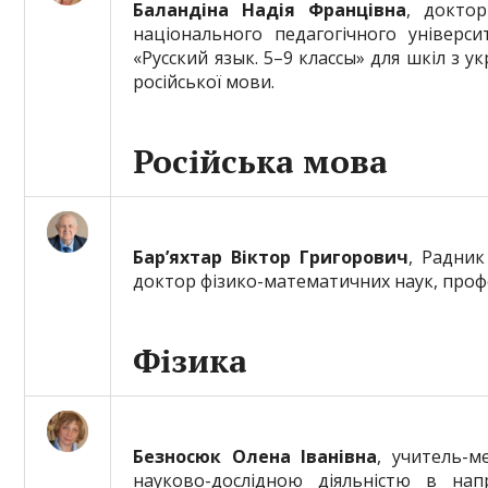
Баландіна Надія Францівна
, доктор
національного педагогічного універси
«Русский язык. 5–9 классы» для шкіл з 
російської мови.
Російська мова
Бар’яхтар Віктор Григорович
, Радник
доктор фізико-математичних наук, профе
Фізика
Безносюк Олена Іванівна
, учитель-м
науково-дослідною діяльністю в нап