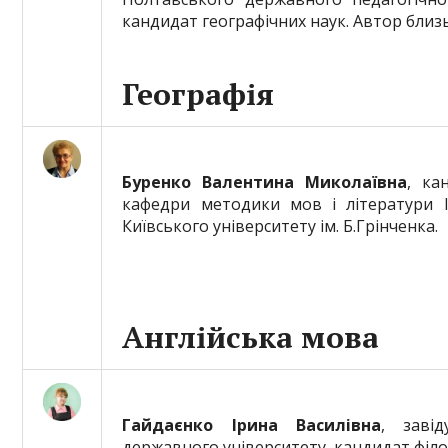
кандидат географічних наук. Автор близ
Географія
Буренко Валентина Миколаївна
, ка
кафедри методики мов і літератури Ін
Київського університету ім. Б.Грінченка.
Англійська мова
Гайдаєнко Ірина Василівна
, заві
державного університету, кандидат філо