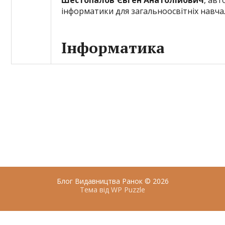
Шестопалов Євген Анатолійович
, авт
інформатики для загальноосвітніх навча
Інформатика
Блог Видавництва Ранок
© 2026
Тема від
WP Puzzle