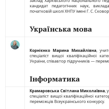
заклад Харківського національного педа
кандидат педагогічних наук, викла
початковій школі ХНПУ імені Г. С. Сково
Українська мова
Корнієнко Марина Михайлівна
, учи
спеціаліст вищої кваліфікаційної кате
України, співавтор підручників — перем
Інформатика
Крамаровська Світлана Миколаївна
, 
спеціаліст вищої кваліфікаційної катего
переможців Всеукраїнського конкурсу.