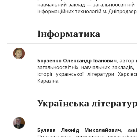
навчальний заклад — загальноосвітній 
інформаційних технологій м. Дніпродзер
Інформатика
Борзенко Олександр Іванович
, автор
загальноосвітніх навчальних закладів,
історії української літератури Харків
Каразіна.
Українська літерату
Булава Леонід Миколайович
, зав
Полтавського державного педагогічног