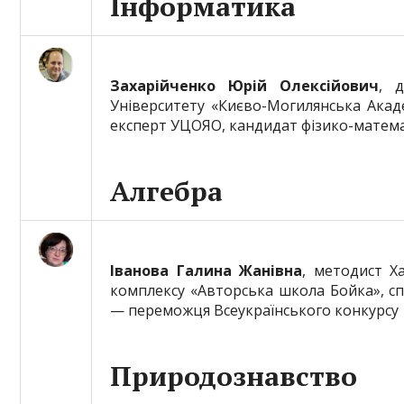
Інформатика
Захарійченко Юрій Олексійович
, 
Університету «Києво-Могилянська Акаде
експерт УЦОЯО, кандидат фізико-матема
Алгебра
Іванова Галина Жанівна
, методист Х
комплексу «Авторська школа Бойка», спе
— переможця Всеукраїнського конкурсу
Природознавство