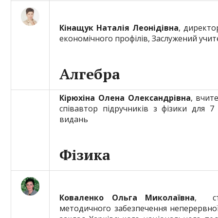
Кінащук Наталія Леонідівна
, директо
економічного профілів, Заслужений учите
Алгебра
Кірюхіна Олена Олександрівна
, вчит
співавтор підручників з фізики для 7
видань
Фізика
Коваленко Ольга Миколаївна
, ст
методичного забезпечення неперервної