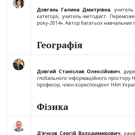
Довгань Галина Дмитрівна
, учитель
категорії, учитель-методист. Перемож
року-2014». Автор багатьох навчальних 
Географія
Довгий Станіслав Олексійович
, дир
глобального інформаційного простору Н
професор, член-кореспондент НАН Украї
Фізика
Д’ячков Сергій Володимирович
, кан