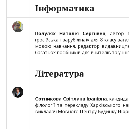
Інформатика
Полулях Наталія Сергіївна
, автор 
(російська і зарубіжна)» для 8 класу за
мовою навчання, редактор видавництва
багатьох посібників для вчителів та учнів
Література
Сотникова Світлана Іванівна
, кандида
філології та перекладу Харківського на
викладач Мовного Центру Будинку Нюрнбе