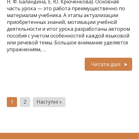
Н. Ф. Баландина, Е. Ю. Крюченкова). Основная
часть урока — это работа преимущественно по
материалам учебника. А этапы актуализации
приобретенных знаний, мотивации учебной
деятельности и итог урока разработаны автором
пособия с учетом особенностей каждой языковой
или речевой темы. Большое внимание уделяется
упражнениям, …
Читати далі
Н
1
2
Наступні »
а
в
і