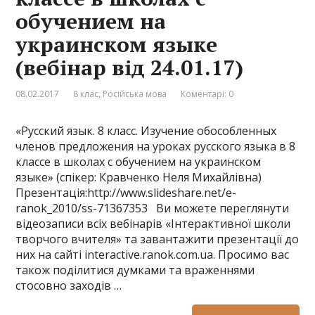
обучением на
украинском языке
(вебінар від 24.01.17)
08.02.2017
8 клас
,
Російська мова
Коментарі: 0
«Русский язык. 8 класс. Изучение обособленных
членов предложения на уроках русского языка в 8
классе в школах с обучением на украинском
языке» (спікер: Кравченко Неля Михайлівна)
Презентація:http://www.slideshare.net/e-
ranok_2010/ss-71367353 Ви можете переглянути
відеозаписи всіх вебінарів «Інтерактивної школи
творчого вчителя» та завантажити презентації до
них на сайті interactive.ranok.com.ua. Просимо вас
також поділитися думками та враженнями
стосовно заходів …