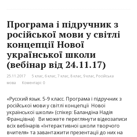
Програма і підручник з
російської мови у світлі
концепції Нової
української школи
(вебінар від 24.11.17)
25.11.2017
5 клас
,
6 клас
,
7 клас
,
8 клас
,
9 клас
,
Російська
мова
Коментарі: 0
«Русский язык. 5-9 класс. Програма і підручник з
російської мови у світлі концепції Нової
української школи» (спікер: Баландіна Надія
Францівна) Ви можете переглянути відеозаписи
всіх вебінарів «Інтерактивної школи творчого
вчителя» та завантажити презентації до них на