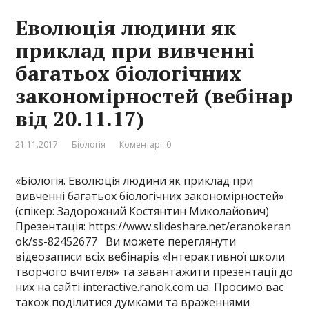
Еволюція людини як
приклад при вивченні
багатьох біологічних
закономірностей (вебінар
від 20.11.17)
21.11.2017
Біологія
Коментарі: 0
«Біологія. Еволюція людини як приклад при
вивченні багатьох біологічних закономірностей»
(спікер: Задорожний Костянтин Миколайович)
Презентація: https://www.slideshare.net/eranokeran
ok/ss-82452677 Ви можете переглянути
відеозаписи всіх вебінарів «Інтерактивної школи
творчого вчителя» та завантажити презентації до
них на сайті interactive.ranok.com.ua. Просимо вас
також поділитися думками та враженнями