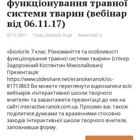
функціонування травної
системи тварин (вебінар
від 06.11.17)
07.11.2017
7 клас
,
Біологія
,
Події
Коментарі: 0
«Біологія. 7 клас. Різноманіття та особливості
функціонування травної системи тварин» (спікер:
Задорожний Костянтин Миколайович)
Презентація:
https://www.slideshare.net/eranokeranok/ss-
81713863 Ви можете переглянути відеозаписи всіх
вебінарів «Інтерактивної школи творчого
вчителя» та завантажити презентації до них на
сайті interactive.ranok.com.ua. Просимо вас також
поділитися думками та враженнями стосовно
заходів Інтерактивної школи творчого вчителя,
заповнивши форму.