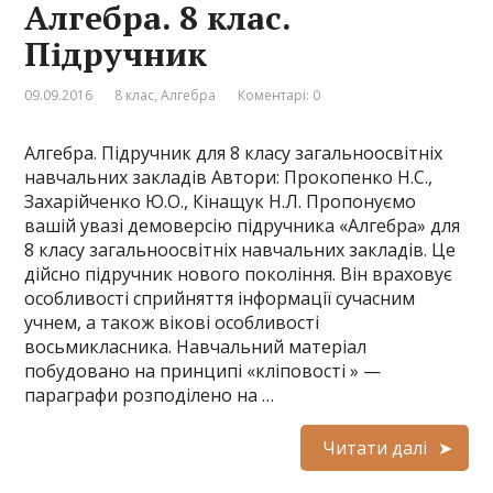
Алгебра. 8 клас.
Підручник
09.09.2016
8 клас
,
Алгебра
Коментарі: 0
Алгебра. Підручник для 8 класу загальноосвітніх
навчальних закладів Автори: Прокопенко Н.С.,
Захарійченко Ю.О., Кінащук Н.Л. Пропонуємо
вашій увазі демоверсію підручника «Алгебра» для
8 класу загальноосвітніх навчальних закладів. Це
дійсно підручник нового покоління. Він враховує
особливості сприйняття інформації сучасним
учнем, а також вікові особливості
восьмикласника. Навчальний матеріал
побудовано на принципі «кліповості » —
параграфи розподілено на …
Читати далі