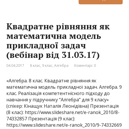
Квадратне рівняння як
математична модель
прикладної задач
(вебінар від 31.03.17)
04.04.2017
8 клас
,
9 клас
,
Алгебра
Коментарі: 0
«Алгебра. 8 клас. Квадратне рівняння як
математична модель прикладної задач. Алгебра. 9
клас. Реалізація компетентнісного підходу до
навчання у підручнику “Алгебра” для 9 класу»
(спікер: Кінащук Наталія Леонідівна) Презентація
(8 клас): https://www.slideshare.net/e-ranok_2010/8-
74332857 Презентація (9 клас):
https://www.slideshare.net/e-ranok_2010/9-74332669