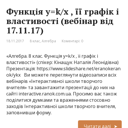
Функція y=k/x , її графік і
властивості (вебінар від
17.11.17)
18.11.2017
8 клас
,
Алгебра
Коментарі: 0
«Алгебра. 8 клас. Функція y=k/x , її графік і
властивості» (спікер: Кінащук Наталія Леонідівна)
Презентація: https://www.slideshare.net/eranokeran
ok/ykx Ви можете переглянути відеозаписи всіх
вебінарів «Інтерактивної школи творчого
вчителя» та завантажити презентації до них на
сайті interactive.ranok.com.ua. Просимо вас також
поділитися думками та враженнями стосовно
заходів Інтерактивної школи творчого вчителя,
заповнивши форму.
Читати далі