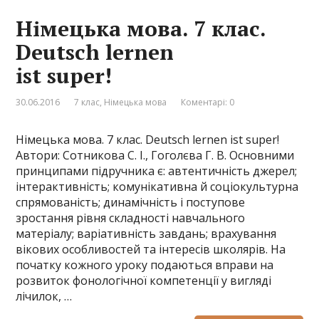
Німецька мова. 7 клас.
Deutsch lernen
ist super!
30.06.2016
7 клас
,
Німецька мова
Коментарі: 0
Німецька мова. 7 клас. Deutsch lernen ist super!
Автори: Сотникова С. І., Гоголєва Г. В. Основними
принципами підручника є: автентичність джерел;
інтерактивність; комунікативна й соціокультурна
спрямованість; динамічність і поступове
зростання рівня складності навчального
матеріалу; варіативність завдань; врахування
вікових особливостей та інтересів школярів. На
початку кожного уроку подаються вправи на
розвиток фонологічної компетенції у вигляді
лічилок, …