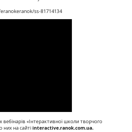
t/eranokeranok/ss-81714134
х вебінарів «Інтерактивної школи творчого
о них на сайті
interactive.ranok.com.ua.