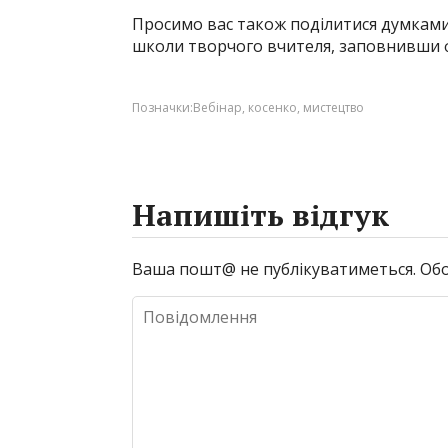
Просимо вас також поділитися думками
школи творчого вчителя, заповнивши
Позначки:
Вебінар
,
косенко
,
мистецтво
Напишіть відгук
Ваша пошт@ не публікуватиметься.
Обо