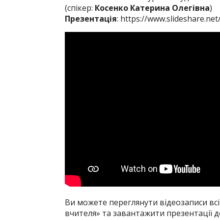
(спікер:
Косенко Катерина Олегівна
)
Презентація
:
https://www.slideshare.ne
Ви можете переглянути відеозаписи всі
вчителя» та завантажити презентації д