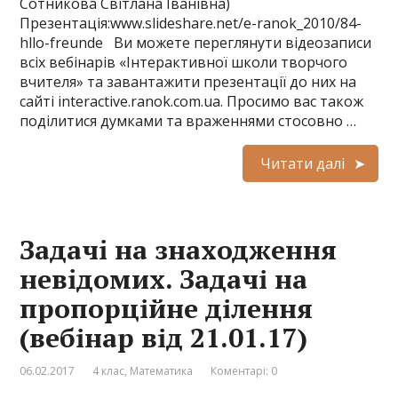
Сотникова Світлана Іванівна)
Презентація:www.slideshare.net/e-ranok_2010/84-
hllo-freunde Ви можете переглянути відеозаписи
всіх вебінарів «Інтерактивної школи творчого
вчителя» та завантажити презентації до них на
сайті interactive.ranok.com.ua. Просимо вас також
поділитися думками та враженнями стосовно …
Читати далі
Задачi на знаходження
невiдомих. Задачі на
пропорційне ділення
(вебінар від 21.01.17)
06.02.2017
4 клас
,
Математика
Коментарі: 0