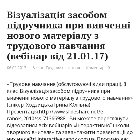
Візуалізація засобом
підручника при вивченні
нового матеріалу з
трудового навчання
(вебінар від 21.01.17)
06.02.2017
8 клас
,
Трудове навчання
Коментарі: 0
«Трудове навчання (обслуговуючі види праці). 8
клас. Візуалізація засобом підручника при
вивченні нового матеріалу з трудового навчання»
(спікер: Ходзицька Ірина Юліївна)
Презентація:http://www.slideshare.net/e-
ranok_2010/ss-71366988 Ви можете переглянути
відеозаписи всіх вебінарів «Інтерактивної школи
творчого вчителя» та завантажити презентації до
них на сайті interactive.ranok.com.ua. Просимо вас