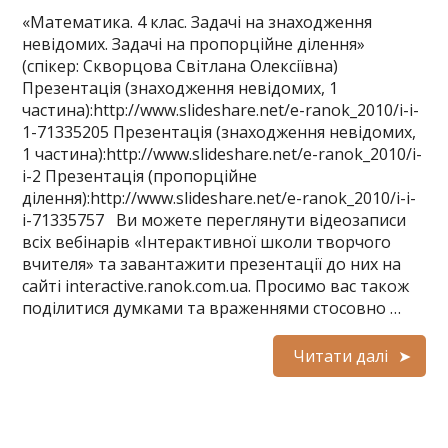
«Математика. 4 клас. Задачi на знаходження
невiдомих. Задачі на пропорційне ділення»
(спікер: Скворцова Світлана Олексіївна)
Презентація (знаходження невiдомих, 1
частина):http://www.slideshare.net/e-ranok_2010/i-i-
1-71335205 Презентація (знаходження невiдомих,
1 частина):http://www.slideshare.net/e-ranok_2010/i-
i-2 Презентація (пропорційне
ділення):http://www.slideshare.net/e-ranok_2010/i-i-
i-71335757 Ви можете переглянути відеозаписи
всіх вебінарів «Інтерактивної школи творчого
вчителя» та завантажити презентації до них на
сайті interactive.ranok.com.ua. Просимо вас також
поділитися думками та враженнями стосовно …
Читати далі