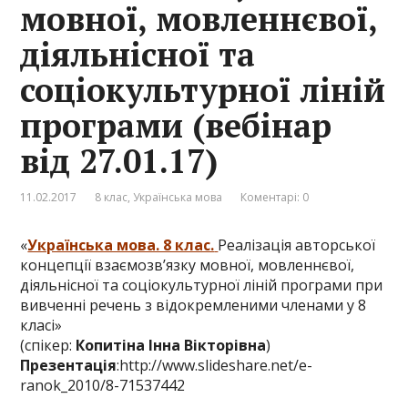
мовної, мовленнєвої,
діяльнісної та
соціокультурної ліній
програми (вебінар
від 27.01.17)
11.02.2017
8 клас
,
Українська мова
Коментарі: 0
«
Українська мова. 8 клас.
Реалізація авторської
концепції взаємозв’язку мовної, мовленнєвої,
діяльнісної та соціокультурної ліній програми при
вивченні речень з відокремленими членами у 8
класі»
(спікер:
Копитіна Інна Вікторівна
)
Презентація
:
http://www.slideshare.net/e-
ranok_2010/8-71537442