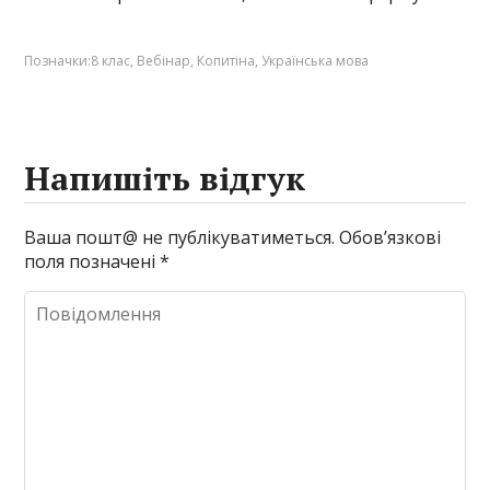
Позначки:
8 клас
,
Вебінар
,
Копитіна
,
Українська мова
Напишіть відгук
Ваша пошт@ не публікуватиметься.
Обов’язкові
поля позначені
*