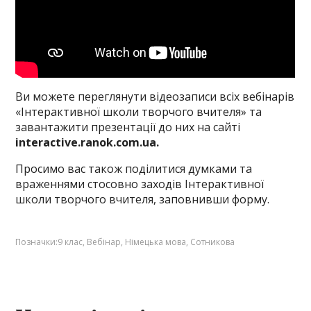
Ви можете переглянути відеозаписи всіх вебінарів
«Інтерактивної школи творчого вчителя» та
завантажити презентації до них на сайті
interactive.ranok.com.ua.
Просимо вас також поділитися думками та
враженнями стосовно заходів Інтерактивної
школи творчого вчителя, заповнивши
форму
.
Позначки:
9 клас
,
Вебінар
,
Німецька мова
,
Сотникова