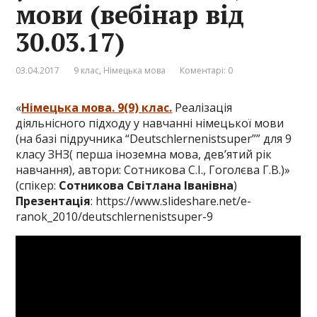
мови (вебінар від
30.03.17)
03.04.2017
9 клас
,
Німецька мова
Коментарі: 0
«
Німецька мова. 9(9) клас.
Реалізація
діяльнісного підходу у навчанні німецької мови
(на базі підручника “Deutschlernenistsuper”” для 9
класу ЗНЗ( перша іноземна мова, дев’ятий рік
навчання), автори: Сотникова С.І., Гоголєва Г.В.)»
(спікер:
Сотникова Світлана Іванівна
)
Презентація
:
https://www.slideshare.net/e-
ranok_2010/deutschlernenistsuper-9