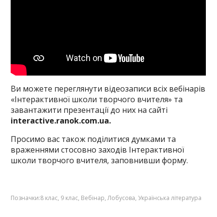
Ви можете переглянути відеозаписи всіх вебінарів
«Інтерактивної школи творчого вчителя» та
завантажити презентації до них на сайті
interactive.ranok.com.ua.
Просимо вас також поділитися думками та
враженнями стосовно заходів Інтерактивної
школи творчого вчителя, заповнивши
форму
.
Позначки:
8 клас
,
9 клас
,
Вебінар
,
Лобусова
,
Українська література