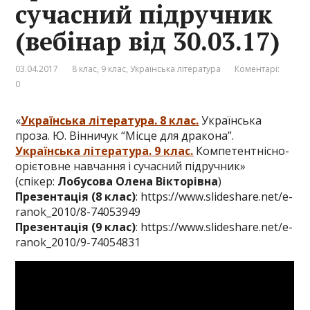
сучасний підручник
(вебінар від 30.03.17)
03.04.2017
8 клас
,
9 клас
,
Українська література
Коментарі:
0
«
Українська література. 8 клас.
Українська
проза. Ю. Вінничук “Місце для дракона”.
Українська література. 9 клас.
Компетентнісно-
орієтовне навчання і сучасний підручник»
(спікер:
Лобусова Олена Вікторівна
)
Презентація (8 клас)
:
https://www.slideshare.net/e-
ranok_2010/8-74053949
Презентація (9 клас)
:
https://www.slideshare.net/e-
ranok_2010/9-74054831