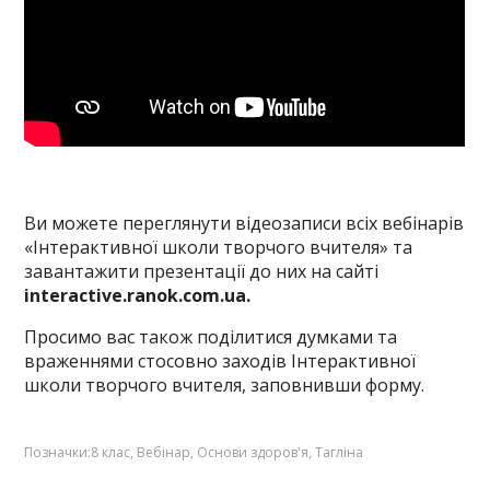
Ви можете переглянути відеозаписи всіх вебінарів
«Інтерактивної школи творчого вчителя» та
завантажити презентації до них на сайті
interactive.ranok.com.ua.
Просимо вас також поділитися думками та
враженнями стосовно заходів Інтерактивної
школи творчого вчителя, заповнивши
форму
.
Позначки:
8 клас
,
Вебінар
,
Основи здоров'я
,
Тагліна