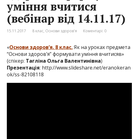
уміння вчитися
(вебінар від 14.11.17)
15.11.2017
8 клас
,
Основи здоров'я
Коментарі: 0
«
Основи здоров’я. 8 клас.
Як на уроках предмета
“Основи здоров’я” формувати уміння вчитисяв»
(спікер:
Тагліна Ольга Валентинівна
)
Презентація
:
http://www.slideshare.net/eranokeran
ok/ss-82108118